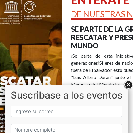
DE NUESTRAS N
SE PARTE DE LA 
RESCATAR Y PRE
MUNDO
¡Se parte de esta iniciati
generaciones!Si eres de nacio
fuera de El Salvador, esto pu
"Luis Alfaro Durán" junto al
Memoria del Mundo les invita
resc...
Suscribase a los eventos
VER MÁS