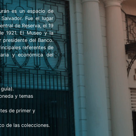
Durán es un espacio de
Salvador. Fue el lugar
entral de Reserva, el 19
de 1921. El Museo y la
r presidente del Banco.
incipales referentes de
taria y económica del
guía).
 moneda y temas
tes de primer y
co de las colecciones.